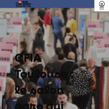
CFIA
Toulouse :
le salon
agro qui