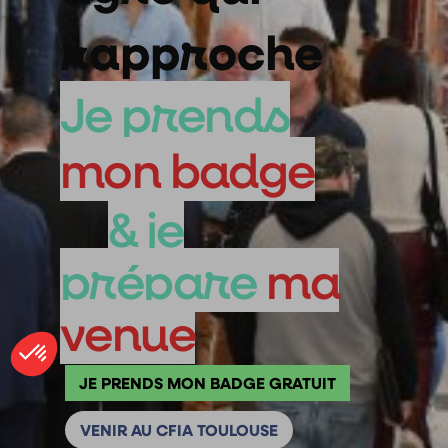
rapproche
Je prends
mon badge
& je
prépare
ma
venue
JE PRENDS MON BADGE GRATUIT
VENIR AU CFIA TOULOUSE