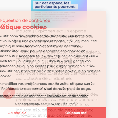
Industry Explorer est un espace
immersif dédié à la découverte des
métiers, des formations et des
opportunités de carrière dans
l’industrie. Pensée pour les collégiens,
lycéens, étudiants, enseignants et
personnes en reconversion, cette
animation a pour ambition de
connecter les talents de demain avec
les acteurs de l’industrie.
À travers des animations,
démonstrations et échanges avec des
professionnels, les visiteurs pourront
explorer la diversité des métiers
industriels, découvrir des secteurs
innovants et mieux comprendre les