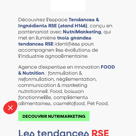
Découvrez l’espace
Tendances &
Ingrédients RSE (stand H146)
, conçu en
partenariat avec
NutriMarketing
, qui
met en lumière
trois grandes
tendances RSE
identifiées pour
accompagner les évolutions de
l’industrie agroalimentaire.
Agence d’expertise en innovation
FOOD
& Nutrition
: formulation &
reformulation, règlementation,
communication & marketing
nutritionnel. Food, boisson
fonctionnelle, compléments
alimentaires, cosmétofood, Pet Food.
DECOUVRIR NUTRIMARKETING
RSE
Les tendances