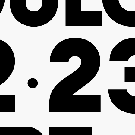
BIO-INOX
INNOVATION
CONCEPT
PROCESS - ICP