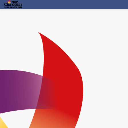
PAROLE D'EXPERT
LILFOODIE
23 sept. 2026
—
15:30
-
16:00
Salle de Conférence
Intervenant(s)
:
Lilou Burgaud