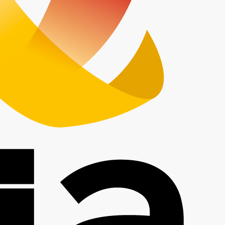
Description
« FoodTok : quand l’appétit vient en scrollant »
Quel est l’impact des réseaux sociaux sur notre
média qui décrypte les actus marketing food, 