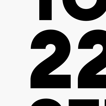
 alimentation ? Lilou Burgaud, Fondatrice de LilFoodie
les tendances et les stratégies des marques