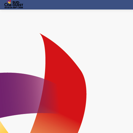
TABLE RONDE - 
22 sept. 2026
—
10:00
-
10:45
Salle de Conférence
Intervenant(s)
:
AREA OCCITANIE
,
Sylvie Martinel