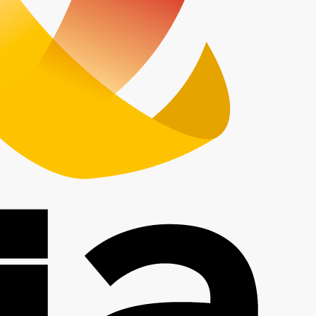
Description
« RSE : les entreprises agroalimentaires passent
Table ronde avec l’Area Occitanie et des acte
Présentée
par