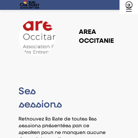
AREA
AO
OCCITANIE
Ses
sessions
Retrouvez la liste de toutes les
sessions présentées par ce
speaker pour ne manquer aucune
TA