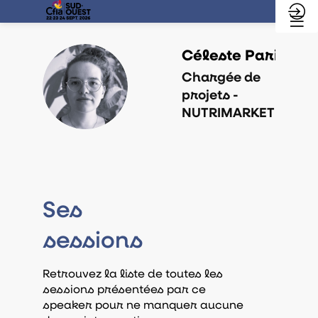
Céleste
Paris
Chargée de
CP
projets -
NUTRIMARKETING
Ses
sessions
Retrouvez la liste de toutes les
sessions présentées par ce
speaker pour ne manquer aucune
CO