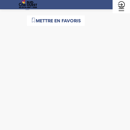
Emploi
PAROLE D'EXPERT
METTRE EN FAVORIS
et
formation
:
FORUM
DE